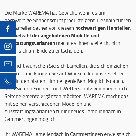
Die Marke WAREMA hat Gewicht, wenn es um
hochwertige Sonnenschutzprodukte geht. Deshalb führen
hochwertigen Hersteller
wir Lamellendächer von diesem
.
Vielzahl der angebotenen Modelle und
Die
Ausstattungsvarianten
macht es Ihnen vielleicht nicht
leicht, sich am Ende zu entscheiden.
info@hummel-engstingen.de
Vielleicht wünschen Sie sich Lamellen, die sich einziehen
lassen. Dann können Sie auf Wunsch den unverstellten
07129 92860-0
Blick in den blauen Himmel genießen. Möglich ist auch,
dass Sie den Sonnen- und Wetterschutz von oben durch
Seitenelemente ergänzen möchten. WAREMA macht das
mit seinen verschiedenen Modellen und
Ausstattungsvarianten für Ihr neues Lamellendach in
Gammertingen möglich.
Ihr WAREMA Lamellendach in Gammertingen erweist sich