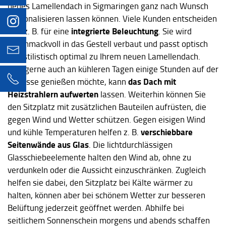
neues Lamellendach in Sigmaringen ganz nach Wunsch
personalisieren lassen können. Viele Kunden entscheiden
integrierte Beleuchtung
sich z. B. für eine
. Sie wird
geschmackvoll in das Gestell verbaut und passt optisch
info@hummel-engstingen.de
und stilistisch optimal zu Ihrem neuen Lamellendach.
Wer gerne auch an kühleren Tagen einige Stunden auf der
07129 92860-0
das Dach mit
Terrasse genießen möchte, kann
Heizstrahlern aufwerten
lassen. Weiterhin können Sie
den Sitzplatz mit zusätzlichen Bauteilen aufrüsten, die
gegen Wind und Wetter schützen. Gegen eisigen Wind
verschiebbare
und kühle Temperaturen helfen z. B.
Seitenwände aus Glas
. Die lichtdurchlässigen
Glasschiebeelemente halten den Wind ab, ohne zu
verdunkeln oder die Aussicht einzuschränken. Zugleich
helfen sie dabei, den Sitzplatz bei Kälte wärmer zu
halten, können aber bei schönem Wetter zur besseren
Belüftung jederzeit geöffnet werden. Abhilfe bei
seitlichem Sonnenschein morgens und abends schaffen