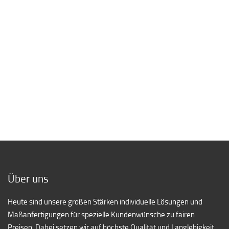
[/borlabs_cookie_blocked_content]
Über uns
Heute sind unsere großen Stärken individuelle Lösungen und
Maßanfertigungen für spezielle Kundenwünsche zu fairen
Preisen. Dabei setzen wir auf höchste Qualität und Langlebigkeit